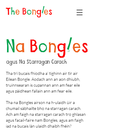
agus Na Starragan Carach
Tha trì bucais fhiodha a’ tighinn air tìr air
Eilean Bongle. Aodach ann an aon dhiubh,
truinnsearan is cupannan ann am fear eile
agus pàidhean fallain ann am fear eile.
Tha na Bongles airson na h-ulaidh ùir a
chumail sàbhailte bho na starragan carach.
Ach am faigh na starragan carach tro ghlasan
agus facail-faire nam Bongles, agus am faigh
iad na bucais làn ulaidh dhaibh fhèin?