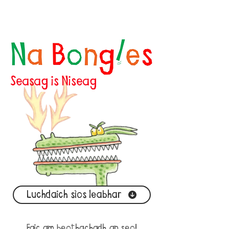
Seasag is Niseag
Luchdaich sìos leabhar
Faic am beothachadh an seo!